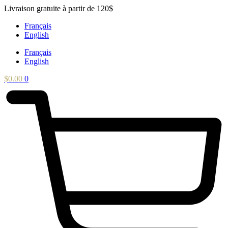
Aller
Livraison gratuite à partir de 120$
au
Français
contenu
English
Français
English
$
0.00
0