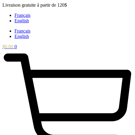
Aller
Livraison gratuite à partir de 120$
au
Français
contenu
English
Français
English
$
0.00
0