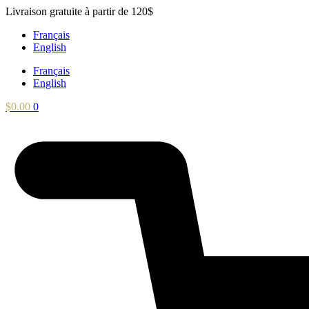
Aller
Livraison gratuite à partir de 120$
au
Français
contenu
English
Français
English
$
0.00
0