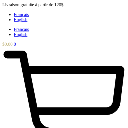
Aller
Livraison gratuite à partir de 120$
au
Français
contenu
English
Français
English
$
0.00
0