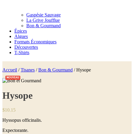
Gaspésie Sauvage
La Grive Joufflue
Bon & Gourmand
Épices
Algues
Formats Économiques
Découvertes
T-Shirts
Accueil
/
Tisanes
/
Bon & Gourmand
/ Hysope
NOUVEAU
Hysope
$
10.15
Hyssopus officinalis.
Expectorante.