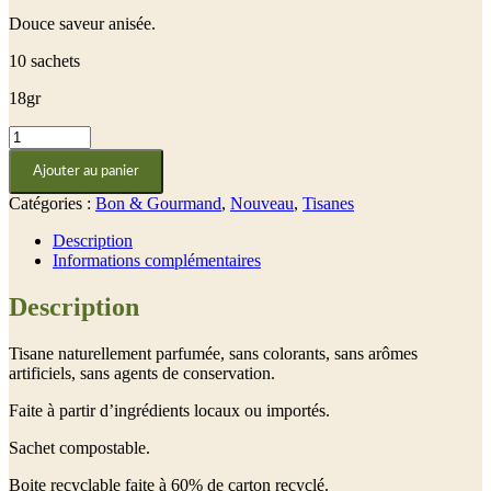
Douce saveur anisée.
10 sachets
18gr
quantité
de
Ajouter au panier
Hysope
Catégories :
Bon & Gourmand
,
Nouveau
,
Tisanes
Description
Informations complémentaires
Description
Tisane naturellement parfumée, sans colorants, sans arômes
artificiels, sans agents de conservation.
Faite à partir d’ingrédients locaux ou importés.
Sachet compostable.
Boite recyclable faite à 60% de carton recyclé.