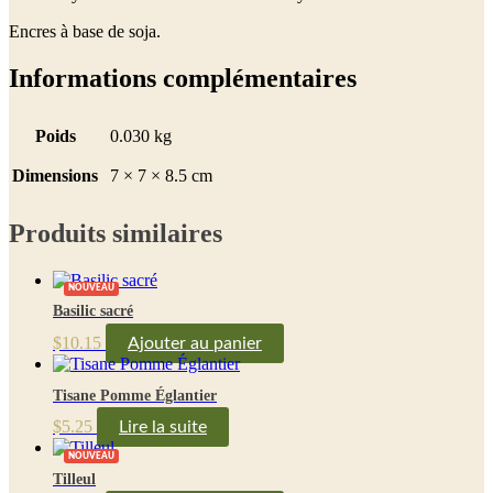
Encres à base de soja.
Informations complémentaires
Poids
0.030 kg
Dimensions
7 × 7 × 8.5 cm
Produits similaires
NOUVEAU
Basilic sacré
$
10.15
Ajouter au panier
Tisane Pomme Églantier
$
5.25
Lire la suite
NOUVEAU
Tilleul