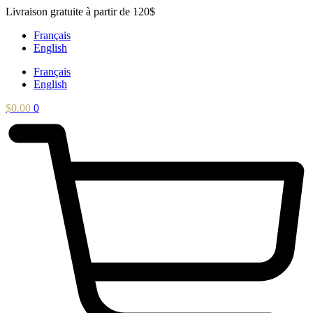
Aller
Livraison gratuite à partir de 120$
au
Français
contenu
English
Français
English
$
0.00
0