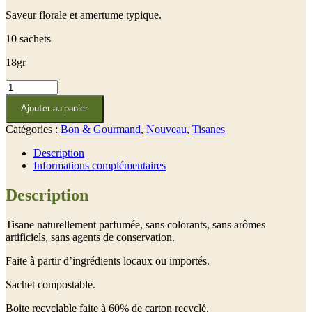
Saveur florale et amertume typique.
10 sachets
18gr
quantité
de
Ajouter au panier
Houblon,
fleurs
Catégories :
Bon & Gourmand
,
Nouveau
,
Tisanes
Description
Informations complémentaires
Description
Tisane naturellement parfumée, sans colorants, sans arômes
artificiels, sans agents de conservation.
Faite à partir d’ingrédients locaux ou importés.
Sachet compostable.
Boite recyclable faite à 60% de carton recyclé.