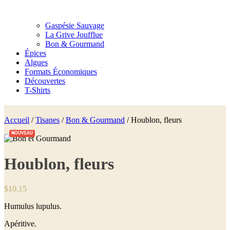
Gaspésie Sauvage
La Grive Joufflue
Bon & Gourmand
Épices
Algues
Formats Économiques
Découvertes
T-Shirts
Accueil
/
Tisanes
/
Bon & Gourmand
/ Houblon, fleurs
NOUVEAU
Houblon, fleurs
$
10.15
Humulus lupulus.
Apéritive.