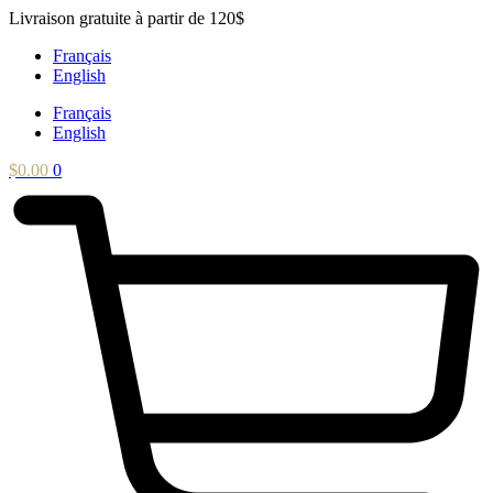
Aller
Livraison gratuite à partir de 120$
au
Français
contenu
English
Français
English
$
0.00
0