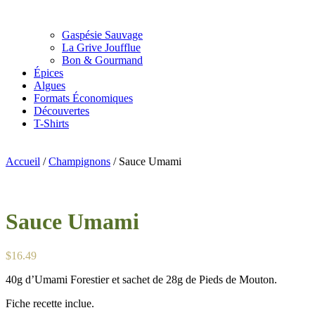
Gaspésie Sauvage
La Grive Joufflue
Bon & Gourmand
Épices
Algues
Formats Économiques
Découvertes
T-Shirts
Accueil
/
Champignons
/ Sauce Umami
Sauce Umami
$
16.49
40g d’Umami Forestier et sachet de 28g de Pieds de Mouton.
Fiche recette inclue.