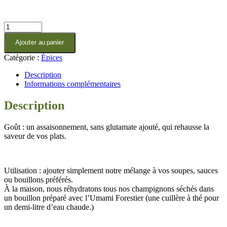
quantité
de
Ajouter au panier
Umami
Forestier
Catégorie :
Épices
Description
Informations complémentaires
Description
Goût : un assaisonnement, sans glutamate ajouté, qui rehausse la
saveur de vos plats.
Utilisation : ajouter simplement notre mélange à vos soupes, sauces
ou bouillons préférés.
À la maison, nous réhydratons tous nos champignons séchés dans
un bouillon préparé avec l’Umami Forestier (une cuillère à thé pour
un demi-litre d’eau chaude.)