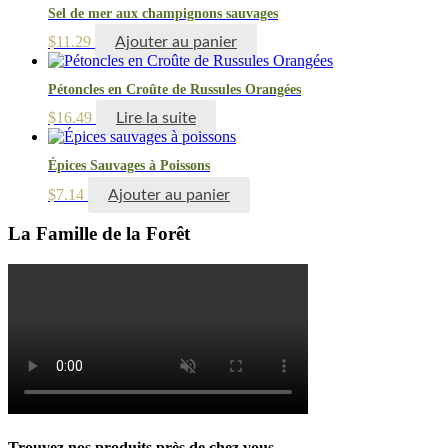
Sel de mer aux champignons sauvages
$
11.29
Ajouter au panier
Pétoncles en Croûte de Russules Orangées
$
16.49
Lire la suite
Épices Sauvages à Poissons
$
7.14
Ajouter au panier
La Famille de la Forêt
Trouvez nos produits près de chez vous