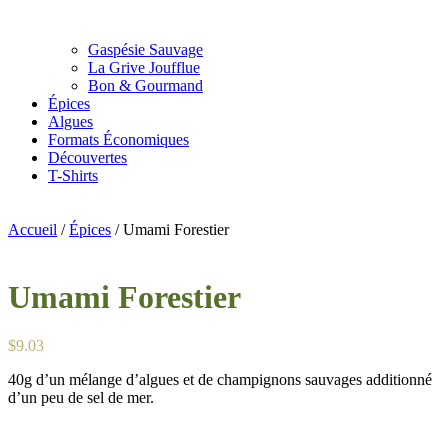
Gaspésie Sauvage
La Grive Joufflue
Bon & Gourmand
Épices
Algues
Formats Économiques
Découvertes
T-Shirts
Accueil
/
Épices
/ Umami Forestier
Umami Forestier
$
9.03
40g d’un mélange d’algues et de champignons sauvages additionné
d’un peu de sel de mer.