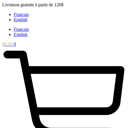
Aller
Livraison gratuite à partir de 120$
au
Français
contenu
English
Français
English
$
0.00
0