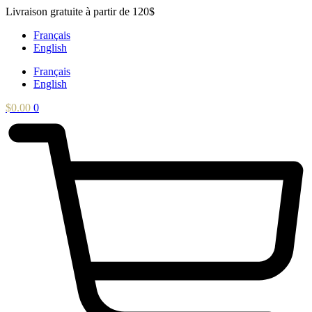
Aller
Livraison gratuite à partir de 120$
au
Français
contenu
English
Français
English
$
0.00
0