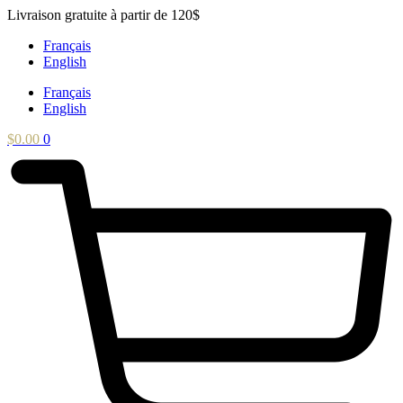
Aller
Livraison gratuite à partir de 120$
au
Français
contenu
English
Français
English
$
0.00
0