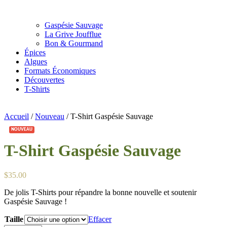
Gaspésie Sauvage
La Grive Joufflue
Bon & Gourmand
Épices
Algues
Formats Économiques
Découvertes
T-Shirts
Accueil
/
Nouveau
/ T-Shirt Gaspésie Sauvage
NOUVEAU
T-Shirt Gaspésie Sauvage
$
35.00
De jolis T-Shirts pour répandre la bonne nouvelle et soutenir
Gaspésie Sauvage !
Taille
Effacer