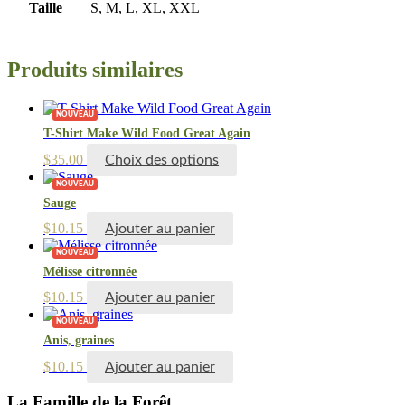
Taille
S, M, L, XL, XXL
Produits similaires
NOUVEAU
T-Shirt Make Wild Food Great Again
Ce
$
35.00
Choix des options
produit
NOUVEAU
a
Sauge
plusieurs
variations.
$
10.15
Ajouter au panier
Les
options
NOUVEAU
Mélisse citronnée
peuvent
être
$
10.15
Ajouter au panier
choisies
sur
NOUVEAU
la
Anis, graines
page
$
10.15
Ajouter au panier
du
produit
La Famille de la Forêt