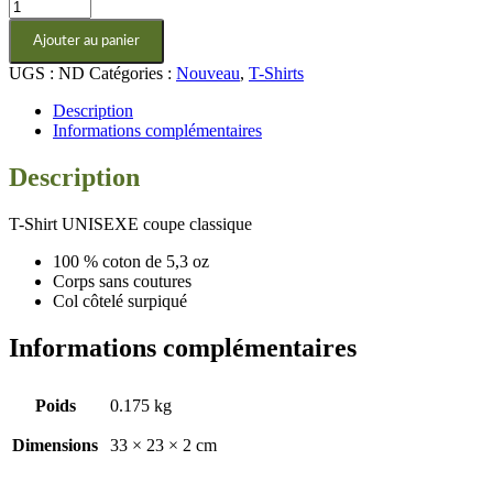
quantité
de
Ajouter au panier
T-
Shirt
UGS :
ND
Catégories :
Nouveau
,
T-Shirts
Gaspésie
Sauvage
Description
Informations complémentaires
Description
T-Shirt UNISEXE coupe classique
100 % coton de 5,3 oz
Corps sans coutures
Col côtelé surpiqué
Informations complémentaires
Poids
0.175 kg
Dimensions
33 × 23 × 2 cm