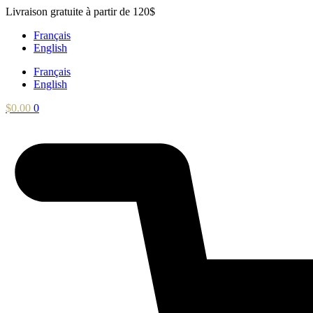
Aller
Livraison gratuite à partir de 120$
au
Français
contenu
English
Français
English
$
0.00
0